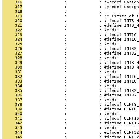
     316
                 :             : typedef unsign
     317
                 :             : typedef unsign
     318
                 :             : 
     319
                 :             : /* Limits of i
     320
                 :             : #ifndef INT8_M
     321
                 :             : #define INT8_
     322
                 :             : #endif
     323
                 :             : #ifndef INT16_
     324
                 :             : #define INT16_
     325
                 :             : #endif
     326
                 :             : #ifndef INT32_
     327
                 :             : #define INT32
     328
                 :             : #endif
     329
                 :             : #ifndef INT8_M
     330
                 :             : #define INT8_M
     331
                 :             : #endif
     332
                 :             : #ifndef INT16_
     333
                 :             : #define INT16_
     334
                 :             : #endif
     335
                 :             : #ifndef INT32_
     336
                 :             : #define INT32_
     337
                 :             : #endif
     338
                 :             : #ifndef UINT8_
     339
                 :             : #define UINT8
     340
                 :             : #endif
     341
                 :             : #ifndef UINT16
     342
                 :             : #define UINT16
     343
                 :             : #endif
     344
                 :             : #ifndef UINT32
     345
                 :             : #define UINT32