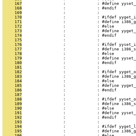
     167
                 :             : #define yyset_
     168
                 :             : #endif
     169
                 :             : 
     170
                 :             : #ifdef yyget_i
     171
                 :             : #define i386_g
     172
                 :             : #else
     173
                 :             : #define yyget_
     174
                 :             : #endif
     175
                 :             : 
     176
                 :             : #ifdef yyset_i
     177
                 :             : #define i386_s
     178
                 :             : #else
     179
                 :             : #define yyset_
     180
                 :             : #endif
     181
                 :             : 
     182
                 :             : #ifdef yyget_o
     183
                 :             : #define i386_g
     184
                 :             : #else
     185
                 :             : #define yyget_
     186
                 :             : #endif
     187
                 :             : 
     188
                 :             : #ifdef yyset_o
     189
                 :             : #define i386_s
     190
                 :             : #else
     191
                 :             : #define yyset_
     192
                 :             : #endif
     193
                 :             : 
     194
                 :             : #ifdef yyget_l
     195
                 :             : #define i386_
     196
                 :             : #else