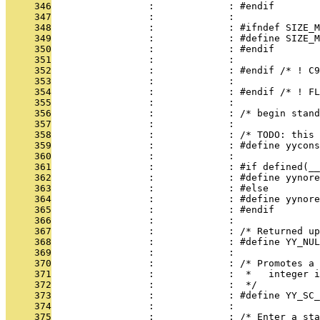
     346
                 :             : #endif
     347
                 :             : 
     348
                 :             : #ifndef SIZE_M
     349
                 :             : #define SIZE_M
     350
                 :             : #endif
     351
                 :             : 
     352
                 :             : #endif /* ! C9
     353
                 :             : 
     354
                 :             : #endif /* ! FL
     355
                 :             : 
     356
                 :             : /* begin stand
     357
                 :             : 
     358
                 :             : /* TODO: this 
     359
                 :             : #define yycons
     360
                 :             : 
     361
                 :             : #if defined(__
     362
                 :             : #define yynore
     363
                 :             : #else
     364
                 :             : #define yynore
     365
                 :             : #endif
     366
                 :             : 
     367
                 :             : /* Returned up
     368
                 :             : #define YY_NUL
     369
                 :             : 
     370
                 :             : /* Promotes a 
     371
                 :             :  *   integer i
     372
                 :             :  */
     373
                 :             : #define YY_SC_
     374
                 :             : 
     375
                 :             : /* Enter a sta