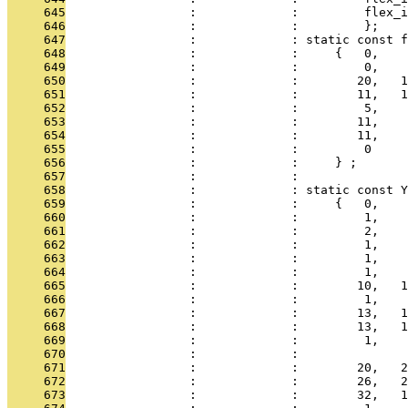
     645
                 :             :         flex_i
     646
                 :             :         };
     647
                 :             : static const f
     648
                 :             :     {   0,
     649
                 :             :         0,    
     650
                 :             :        20,   1
     651
                 :             :        11,   1
     652
                 :             :         5,    
     653
                 :             :        11,    
     654
                 :             :        11,    
     655
                 :             :         0
     656
                 :             :     } ;
     657
                 :             : 
     658
                 :             : static const Y
     659
                 :             :     {   0,
     660
                 :             :         1,    
     661
                 :             :         2,    
     662
                 :             :         1,    
     663
                 :             :         1,    
     664
                 :             :         1,    
     665
                 :             :        10,   1
     666
                 :             :         1,    
     667
                 :             :        13,   1
     668
                 :             :        13,   1
     669
                 :             :         1,    
     670
                 :             : 
     671
                 :             :        20,   2
     672
                 :             :        26,   2
     673
                 :             :        32,   1