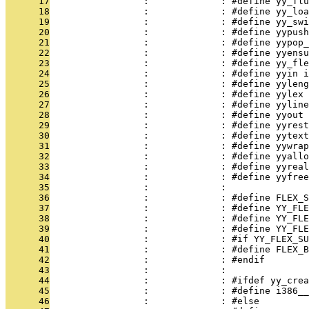
      17
                 :             : #define yy_flu
      18
                 :             : #define yy_loa
      19
                 :             : #define yy_swi
      20
                 :             : #define yypush
      21
                 :             : #define yypop_
      22
                 :             : #define yyensu
      23
                 :             : #define yy_fle
      24
                 :             : #define yyin i
      25
                 :             : #define yyleng
      26
                 :             : #define yylex 
      27
                 :             : #define yyline
      28
                 :             : #define yyout 
      29
                 :             : #define yyrest
      30
                 :             : #define yytext
      31
                 :             : #define yywrap
      32
                 :             : #define yyallo
      33
                 :             : #define yyreal
      34
                 :             : #define yyfree
      35
                 :             : 
      36
                 :             : #define FLEX_S
      37
                 :             : #define YY_FLE
      38
                 :             : #define YY_FLE
      39
                 :             : #define YY_FLE
      40
                 :             : #if YY_FLEX_SU
      41
                 :             : #define FLEX_B
      42
                 :             : #endif
      43
                 :             : 
      44
                 :             : #ifdef yy_crea
      45
                 :             : #define i386__
      46
                 :             : #else