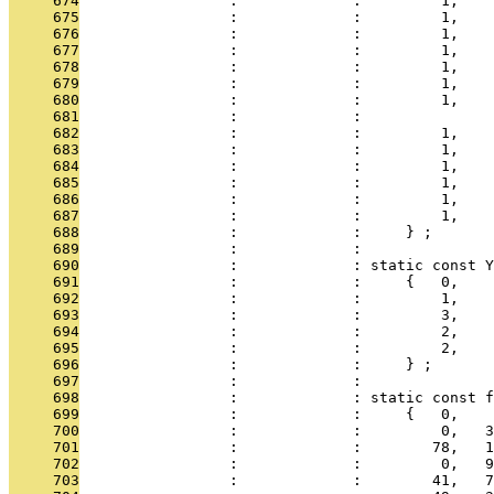
     674
                 :             :         1,    
     675
                 :             :         1,    
     676
                 :             :         1,    
     677
                 :             :         1,    
     678
                 :             :         1,    
     679
                 :             :         1,    
     680
                 :             :         1,    
     681
                 :             : 
     682
                 :             :         1,    
     683
                 :             :         1,    
     684
                 :             :         1,    
     685
                 :             :         1,    
     686
                 :             :         1,    
     687
                 :             :         1,    
     688
                 :             :     } ;
     689
                 :             : 
     690
                 :             : static const Y
     691
                 :             :     {   0,
     692
                 :             :         1,    
     693
                 :             :         3,    
     694
                 :             :         2,    
     695
                 :             :         2,    
     696
                 :             :     } ;
     697
                 :             : 
     698
                 :             : static const f
     699
                 :             :     {   0,
     700
                 :             :         0,   3
     701
                 :             :        78,   1
     702
                 :             :         0,   9
     703
                 :             :        41,   7