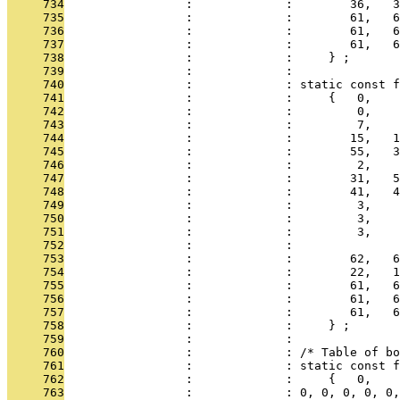
     734
                 :             :        36,   3
     735
                 :             :        61,   6
     736
                 :             :        61,   6
     737
                 :             :        61,   6
     738
                 :             :     } ;
     739
                 :             : 
     740
                 :             : static const f
     741
                 :             :     {   0,
     742
                 :             :         0,    
     743
                 :             :         7,    
     744
                 :             :        15,   1
     745
                 :             :        55,   3
     746
                 :             :         2,    
     747
                 :             :        31,   5
     748
                 :             :        41,   4
     749
                 :             :         3,    
     750
                 :             :         3,    
     751
                 :             :         3,    
     752
                 :             : 
     753
                 :             :        62,   6
     754
                 :             :        22,   1
     755
                 :             :        61,   6
     756
                 :             :        61,   6
     757
                 :             :        61,   6
     758
                 :             :     } ;
     759
                 :             : 
     760
                 :             : /* Table of bo
     761
                 :             : static const f
     762
                 :             :     {   0,
     763
                 :             : 0, 0, 0, 0, 0,