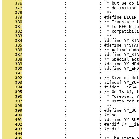
     376
                 :             :  * but we do i
     377
                 :             :  * definition 
     378
                 :             :  */
     379
                 :             : #define BEGIN 
     380
                 :             : /* Translate t
     381
                 :             :  * to BEGIN to
     382
                 :             :  * compatibili
     383
                 :             :  */
     384
                 :             : #define YY_STA
     385
                 :             : #define YYSTAT
     386
                 :             : /* Action num
     387
                 :             : #define YY_STA
     388
                 :             : /* Special act
     389
                 :             : #define YY_NEW
     390
                 :             : #define YY_END
     391
                 :             : 
     392
                 :             : /* Size of def
     393
                 :             : #ifndef YY_BUF
     394
                 :             : #ifdef __ia64_
     395
                 :             : /* On IA-64, t
     396
                 :             :  * Moreover, Y
     397
                 :             :  * Ditto for t
     398
                 :             :  */
     399
                 :             : #define YY_BUF
     400
                 :             : #else
     401
                 :             : #define YY_BUF
     402
                 :             : #endif /* __ia
     403
                 :             : #endif
     404
                 :             : 
     405
                 :             : /* The state b