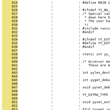
     824
                 :             : #define MAIN 1
     825
                 :             : 
     826
                 :             : #ifndef YY_NO_
     827
                 :             : /* Special cas
     828
                 :             :  * down here b
     829
                 :             :  * The user ha
     830
                 :             :  */
     831
                 :             : #include <unis
     832
                 :             : #endif
     833
                 :             : 
     834
                 :             : #ifndef YY_EXT
     835
                 :             : #define YY_EXT
     836
                 :             : #endif
     837
                 :             : 
     838
                 :             : static int yy_
     839
                 :             : 
     840
                 :             : /* Accessor me
     841
                 :             :    These are m
     842
                 :             : 
     843
                 :             : int yylex_dest
     844
                 :             : 
     845
                 :             : int yyget_debu
     846
                 :             : 
     847
                 :             : void yyset_de
     848
                 :             : 
     849
                 :             : YY_EXTRA_TYPE 
     850
                 :             : 
     851
                 :             : void yyset_ex
     852
                 :             : 
     853
                 :             : FILE *yyget_in