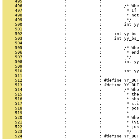
     495
                 :             : 
     496
                 :             :         /* Whe
     497
                 :             :          * If 
     498
                 :             :          * not
     499
                 :             :          */
     500
                 :             :         int yy
     501
                 :             : 
     502
                 :             :     int yy_bs_
     503
                 :             :     int yy_bs_
     504
                 :             : 
     505
                 :             :         /* Whe
     506
                 :             :          * end
     507
                 :             :          */
     508
                 :             :         int yy
     509
                 :             : 
     510
                 :             :         int yy
     511
                 :             : 
     512
                 :             : #define YY_BUF
     513
                 :             : #define YY_BUF
     514
                 :             :         /* Whe
     515
                 :             :          * the
     516
                 :             :          * sho
     517
                 :             :          * sti
     518
                 :             :          * pos
     519
                 :             :          *
     520
                 :             :          * Whe
     521
                 :             :          * (vi
     522
                 :             :          * jus
     523
                 :             :          */
     524
                 :             : #define YY_BUF