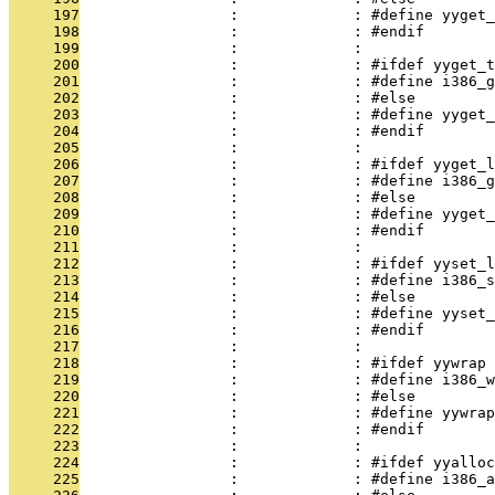
     197
                 :             : #define yyget_
     198
                 :             : #endif
     199
                 :             : 
     200
                 :             : #ifdef yyget_t
     201
                 :             : #define i386_
     202
                 :             : #else
     203
                 :             : #define yyget_
     204
                 :             : #endif
     205
                 :             : 
     206
                 :             : #ifdef yyget_l
     207
                 :             : #define i386_g
     208
                 :             : #else
     209
                 :             : #define yyget_
     210
                 :             : #endif
     211
                 :             : 
     212
                 :             : #ifdef yyset_l
     213
                 :             : #define i386_s
     214
                 :             : #else
     215
                 :             : #define yyset_
     216
                 :             : #endif
     217
                 :             : 
     218
                 :             : #ifdef yywrap
     219
                 :             : #define i386_w
     220
                 :             : #else
     221
                 :             : #define yywrap
     222
                 :             : #endif
     223
                 :             : 
     224
                 :             : #ifdef yyalloc
     225
                 :             : #define i386_a