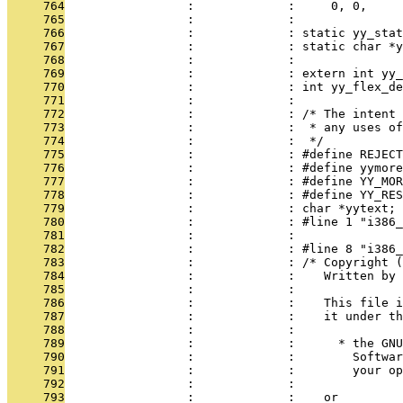
     764
                 :             :     0, 0,     
     765
                 :             : 
     766
                 :             : static yy_stat
     767
                 :             : static char *y
     768
                 :             : 
     769
                 :             : extern int yy_
     770
                 :             : int yy_flex_de
     771
                 :             : 
     772
                 :             : /* The intent
     773
                 :             :  * any uses of
     774
                 :             :  */
     775
                 :             : #define REJECT
     776
                 :             : #define yymore
     777
                 :             : #define YY_MOR
     778
                 :             : #define YY_RES
     779
                 :             : char *yytext;
     780
                 :             : #line 1 "i386_
     781
                 :             : 
     782
                 :             : #line 8 "i386_
     783
                 :             : /* Copyright (
     784
                 :             :    Written by
     785
                 :             : 
     786
                 :             :    This file i
     787
                 :             :    it under th
     788
                 :             : 
     789
                 :             :      * the GNU
     790
                 :             :        Softwar
     791
                 :             :        your o
     792
                 :             : 
     793
                 :             :    or