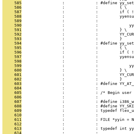
     585
                 :             : #define yy_set
     586
                 :             :         { \
     587
                 :             :         if ( 
     588
                 :             :         yyensu
     589
                 :             :               
     590
                 :             :             yy
     591
                 :             :         } \
     592
                 :             :         YY_CUR
     593
                 :             :         }
     594
                 :             : #define yy_set
     595
                 :             :         { \
     596
                 :             :         if ( !
     597
                 :             :         yyensu
     598
                 :             :               
     599
                 :             :             yy
     600
                 :             :         } \
     601
                 :             :         YY_CUR
     602
                 :             :         }
     603
                 :             : #define YY_AT_
     604
                 :             : 
     605
                 :             : /* Begin user 
     606
                 :             : 
     607
                 :             : #define i386_w
     608
                 :             : #define YY_SKI
     609
                 :             : typedef flex_u
     610
                 :             : 
     611
                 :             : FILE *yyin = N
     612
                 :             : 
     613
                 :             : typedef int yy
     614
                 :             : 