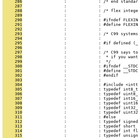
     286
                 :             : /* end standar
     287
                 :             : 
     288
                 :             : /* flex intege
     289
                 :             : 
     290
                 :             : #ifndef FLEXIN
     291
                 :             : #define FLEXIN
     292
                 :             : 
     293
                 :             : /* C99 systems
     294
                 :             : 
     295
                 :             : #if defined (_
     296
                 :             : 
     297
                 :             : /* C99 says to
     298
                 :             :  * if you want
     299
                 :             :  */
     300
                 :             : #ifndef __STDC
     301
                 :             : #define __STDC
     302
                 :             : #endif
     303
                 :             : 
     304
                 :             : #include <intt
     305
                 :             : typedef int8_t
     306
                 :             : typedef uint8_
     307
                 :             : typedef int16_
     308
                 :             : typedef uint16
     309
                 :             : typedef int32_
     310
                 :             : typedef uint32
     311
                 :             : #else
     312
                 :             : typedef signed
     313
                 :             : typedef short 
     314
                 :             : typedef int fl
     315
                 :             : typedef unsign