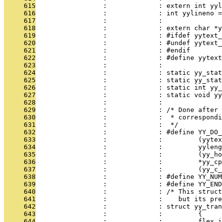
     615
                 :             : extern int yyl
     616
                 :             : int yylineno =
     617
                 :             : 
     618
                 :             : extern char *y
     619
                 :             : #ifdef yytext_
     620
                 :             : #undef yytext_
     621
                 :             : #endif
     622
                 :             : #define yytext
     623
                 :             : 
     624
                 :             : static yy_stat
     625
                 :             : static yy_stat
     626
                 :             : static int yy_
     627
                 :             : static void yy
     628
                 :             : 
     629
                 :             : /* Done after 
     630
                 :             :  * correspondi
     631
                 :             :  */
     632
                 :             : #define YY_DO_
     633
                 :             :         (yytex
     634
                 :             :         yyleng
     635
                 :             :         (yy_ho
     636
                 :             :         *yy_cp
     637
                 :             :         (yy_c_
     638
                 :             : #define YY_NUM
     639
                 :             : #define YY_END
     640
                 :             : /* This struct
     641
                 :             :    but its pre
     642
                 :             : struct yy_tran
     643
                 :             :         {
     644
                 :             :         flex_i