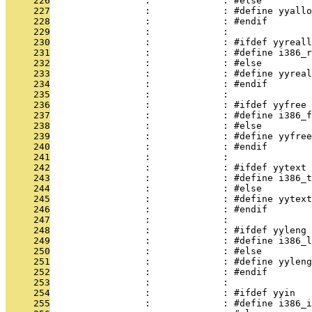
     226
                 :             : #else
     227
                 :             : #define yyallo
     228
                 :             : #endif
     229
                 :             : 
     230
                 :             : #ifdef yyreall
     231
                 :             : #define i386_r
     232
                 :             : #else
     233
                 :             : #define yyreal
     234
                 :             : #endif
     235
                 :             : 
     236
                 :             : #ifdef yyfree
     237
                 :             : #define i386_f
     238
                 :             : #else
     239
                 :             : #define yyfree
     240
                 :             : #endif
     241
                 :             : 
     242
                 :             : #ifdef yytext
     243
                 :             : #define i386_t
     244
                 :             : #else
     245
                 :             : #define yytext
     246
                 :             : #endif
     247
                 :             : 
     248
                 :             : #ifdef yyleng
     249
                 :             : #define i386_l
     250
                 :             : #else
     251
                 :             : #define yyleng
     252
                 :             : #endif
     253
                 :             : 
     254
                 :             : #ifdef yyin
     255
                 :             : #define i386_i