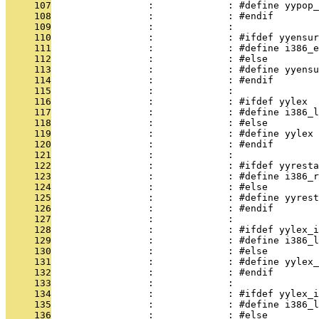
     107
                 :             : #define yypop_
     108
                 :             : #endif
     109
                 :             : 
     110
                 :             : #ifdef yyensur
     111
                 :             : #define i386_e
     112
                 :             : #else
     113
                 :             : #define yyensu
     114
                 :             : #endif
     115
                 :             : 
     116
                 :             : #ifdef yylex
     117
                 :             : #define i386_l
     118
                 :             : #else
     119
                 :             : #define yylex 
     120
                 :             : #endif
     121
                 :             : 
     122
                 :             : #ifdef yyresta
     123
                 :             : #define i386_r
     124
                 :             : #else
     125
                 :             : #define yyrest
     126
                 :             : #endif
     127
                 :             : 
     128
                 :             : #ifdef yylex_i
     129
                 :             : #define i386_
     130
                 :             : #else
     131
                 :             : #define yylex_
     132
                 :             : #endif
     133
                 :             : 
     134
                 :             : #ifdef yylex_i
     135
                 :             : #define i386_l
     136
                 :             : #else