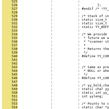
     525
                 :             : 
     526
                 :             :         };
     527
                 :             : #endif /* !YY_
     528
                 :             : 
     529
                 :             : /* Stack of in
     530
                 :             : static size_t 
     531
                 :             : static size_t 
     532
                 :             : static YY_BUFF
     533
                 :             : 
     534
                 :             : /* We provide 
     535
                 :             :  * future we w
     536
                 :             :  * "scanner st
     537
                 :             :  *
     538
                 :             :  * Returns the
     539
                 :             :  */
     540
                 :             : #define YY_CUR
     541
                 :             :               
     542
                 :             :               
     543
                 :             : /* Same as pre
     544
                 :             :  * NULL or whe
     545
                 :             :  */
     546
                 :             : #define YY_CUR
     547
                 :             : 
     548
                 :             : /* yy_hold_cha
     549
                 :             : static char yy
     550
                 :             : static int yy_
     551
                 :             : int yyleng;
     552
                 :             : 
     553
                 :             : /* Points to c
     554
                 :             : static char *y