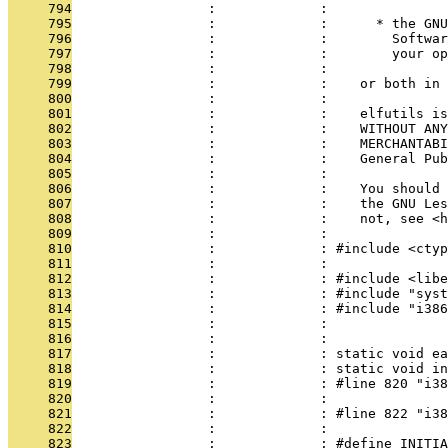
     794
                 :             : 
     795
                 :             :      * the GNU
     796
                 :             :        Softwar
     797
                 :             :        your o
     798
                 :             : 
     799
                 :             :    or both in 
     800
                 :             : 
     801
                 :             :    elfutils is
     802
                 :             :    WITHOUT ANY
     803
                 :             :    MERCHANTABI
     804
                 :             :    General Pub
     805
                 :             : 
     806
                 :             :    You should 
     807
                 :             :    the GNU Les
     808
                 :             :    not, see <h
     809
                 :             : 
     810
                 :             : #include <ctyp
     811
                 :             : 
     812
                 :             : #include <libe
     813
                 :             : #include "syst
     814
                 :             : #include "i386
     815
                 :             : 
     816
                 :             : 
     817
                 :             : static void ea
     818
                 :             : static void in
     819
                 :             : #line 820 "i38
     820
                 :             : 
     821
                 :             : #line 822 "i38
     822
                 :             : 
     823
                 :             : #define INITIA