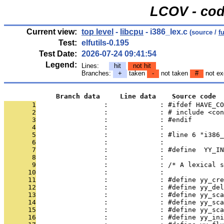
LCOV - cod
Current view:
top level
-
libcpu
- i386_lex.c
(source /
f
Test:
elfutils-0.195
Test Date:
2026-07-24 09:41:54
Legend:
Lines:
hit
not hit
Branches:
+
taken
-
not taken
#
not ex
             Branch data     Line data    Source code
       1
                 :             : #ifdef HAVE_CO
       2
                 :             : # include <con
       3
                 :             : #endif
       4
                 :             : 
       5
                 :             : #line 6 "i386_
       6
                 :             : 
       7
                 :             : #define  YY_IN
       8
                 :             : 
       9
                 :             : /* A lexical s
      10
                 :             : 
      11
                 :             : #define yy_cre
      12
                 :             : #define yy_del
      13
                 :             : #define yy_sca
      14
                 :             : #define yy_sca
      15
                 :             : #define yy_sca
      16
                 :             : #define yy_ini