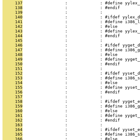
     137
                 :             : #define yylex_
     138
                 :             : #endif
     139
                 :             : 
     140
                 :             : #ifdef yylex_d
     141
                 :             : #define i386_l
     142
                 :             : #else
     143
                 :             : #define yylex_
     144
                 :             : #endif
     145
                 :             : 
     146
                 :             : #ifdef yyget_d
     147
                 :             : #define i386_g
     148
                 :             : #else
     149
                 :             : #define yyget_
     150
                 :             : #endif
     151
                 :             : 
     152
                 :             : #ifdef yyset_d
     153
                 :             : #define i386_s
     154
                 :             : #else
     155
                 :             : #define yyset_
     156
                 :             : #endif
     157
                 :             : 
     158
                 :             : #ifdef yyget_e
     159
                 :             : #define i386_g
     160
                 :             : #else
     161
                 :             : #define yyget_
     162
                 :             : #endif
     163
                 :             : 
     164
                 :             : #ifdef yyset_e
     165
                 :             : #define i386_s
     166
                 :             : #else