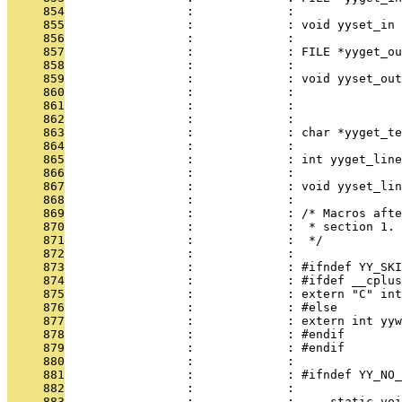
     854
                 :             : 
     855
                 :             : void yyset_in 
     856
                 :             : 
     857
                 :             : FILE *yyget_ou
     858
                 :             : 
     859
                 :             : void yyset_ou
     860
                 :             : 
     861
                 :             :               
     862
                 :             : 
     863
                 :             : char *yyget_te
     864
                 :             : 
     865
                 :             : int yyget_line
     866
                 :             : 
     867
                 :             : void yyset_lin
     868
                 :             : 
     869
                 :             : /* Macros afte
     870
                 :             :  * section 1.
     871
                 :             :  */
     872
                 :             : 
     873
                 :             : #ifndef YY_SKI
     874
                 :             : #ifdef __cplus
     875
                 :             : extern "C" int
     876
                 :             : #else
     877
                 :             : extern int yyw
     878
                 :             : #endif
     879
                 :             : #endif
     880
                 :             : 
     881
                 :             : #ifndef YY_NO_
     882
                 :             :     
     883
                 :             :     static voi