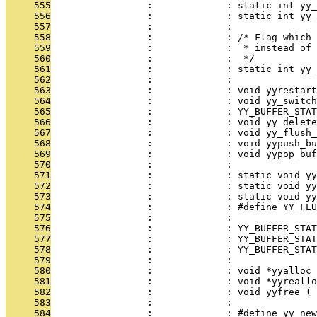
     555
                 :             : static int yy_
     556
                 :             : static int yy
     557
                 :             : 
     558
                 :             : /* Flag which 
     559
                 :             :  * instead of 
     560
                 :             :  */
     561
                 :             : static int yy_
     562
                 :             : 
     563
                 :             : void yyrestar
     564
                 :             : void yy_switch
     565
                 :             : YY_BUFFER_STAT
     566
                 :             : void yy_delete
     567
                 :             : void yy_flush_
     568
                 :             : void yypush_bu
     569
                 :             : void yypop_buf
     570
                 :             : 
     571
                 :             : static void yy
     572
                 :             : static void yy
     573
                 :             : static void yy
     574
                 :             : #define YY_FLU
     575
                 :             : 
     576
                 :             : YY_BUFFER_STAT
     577
                 :             : YY_BUFFER_STAT
     578
                 :             : YY_BUFFER_STAT
     579
                 :             : 
     580
                 :             : void *yyalloc 
     581
                 :             : void *yyreallo
     582
                 :             : void yyfree ( 
     583
                 :             : 
     584
                 :             : #define yy_new