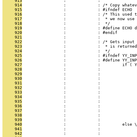
     913
                 :             : 
     914
                 :             : /* Copy whatev
     915
                 :             : #ifndef ECHO
     916
                 :             : /* This used t
     917
                 :             :  * we now use 
     918
                 :             :  */
     919
                 :             : #define ECHO d
     920
                 :             : #endif
     921
                 :             : 
     922
                 :             : /* Gets input 
     923
                 :             :  * is returned
     924
                 :             :  */
     925
                 :             : #ifndef YY_INP
     926
                 :             : #define YY_INP
     927
                 :             :         if ( Y
     928
                 :             :               
     929
                 :             :               
     930
                 :             :               
     931
                 :             :              
     932
                 :             :               
     933
                 :             :               
     934
                 :             :               
     935
                 :             :              
     936
                 :             :               
     937
                 :             :               
     938
                 :             :               
     939
                 :             :               
     940
                 :             :         else \
     941
                 :             :               
     942
                 :             :               