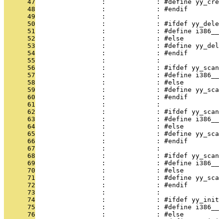
      47
                 :             : #define yy_cre
      48
                 :             : #endif
      49
                 :             : 
      50
                 :             : #ifdef yy_dele
      51
                 :             : #define i386__
      52
                 :             : #else
      53
                 :             : #define yy_del
      54
                 :             : #endif
      55
                 :             : 
      56
                 :             : #ifdef yy_scan
      57
                 :             : #define i386__
      58
                 :             : #else
      59
                 :             : #define yy_sca
      60
                 :             : #endif
      61
                 :             : 
      62
                 :             : #ifdef yy_scan
      63
                 :             : #define i386__
      64
                 :             : #else
      65
                 :             : #define yy_sca
      66
                 :             : #endif
      67
                 :             : 
      68
                 :             : #ifdef yy_scan
      69
                 :             : #define i386__
      70
                 :             : #else
      71
                 :             : #define yy_sca
      72
                 :             : #endif
      73
                 :             : 
      74
                 :             : #ifdef yy_init
      75
                 :             : #define i386__
      76
                 :             : #else