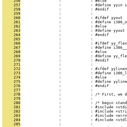
     256
                 :             : #else
     257
                 :             : #define yyin i
     258
                 :             : #endif
     259
                 :             : 
     260
                 :             : #ifdef yyout
     261
                 :             : #define i386_o
     262
                 :             : #else
     263
                 :             : #define yyout 
     264
                 :             : #endif
     265
                 :             : 
     266
                 :             : #ifdef yy_flex
     267
                 :             : #define i386__
     268
                 :             : #else
     269
                 :             : #define yy_fle
     270
                 :             : #endif
     271
                 :             : 
     272
                 :             : #ifdef yylinen
     273
                 :             : #define i386_l
     274
                 :             : #else
     275
                 :             : #define yyline
     276
                 :             : #endif
     277
                 :             : 
     278
                 :             : /* First, we d
     279
                 :             : 
     280
                 :             : /* begin stand
     281
                 :             : #include <stdi
     282
                 :             : #include <stri
     283
                 :             : #include <errn
     284
                 :             : #include <stdl
     285
                 :             : 