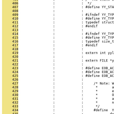
     406
                 :             :  */
     407
                 :             : #define YY_STA
     408
                 :             : 
     409
                 :             : #ifndef YY_TYP
     410
                 :             : #define YY_TYP
     411
                 :             : typedef struct
     412
                 :             : #endif
     413
                 :             : 
     414
                 :             : #ifndef YY_TYP
     415
                 :             : #define YY_TYP
     416
                 :             : typedef size_t
     417
                 :             : #endif
     418
                 :             : 
     419
                 :             : extern int yyl
     420
                 :             : 
     421
                 :             : extern FILE *y
     422
                 :             : 
     423
                 :             : #define EOB_AC
     424
                 :             : #define EOB_AC
     425
                 :             : #define EOB_AC
     426
                 :             :     
     427
                 :             :     /* Note: W
     428
                 :             :      *       a
     429
                 :             :      *       e
     430
                 :             :      *       O
     431
                 :             :      *       a
     432
                 :             :      *       n
     433
                 :             :      */
     434
                 :             :     #define  Y
     435
                 :             :             do