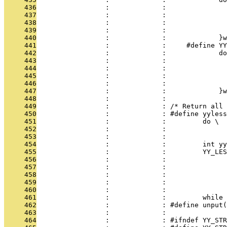
     436
                 :             :               
     437
                 :             :               
     438
                 :             :               
     439
                 :             :               
     440
                 :             :             }w
     441
                 :             :     #define YY
     442
                 :             :             do
     443
                 :             :               
     444
                 :             :               
     445
                 :             :               
     446
                 :             :               
     447
                 :             :             }w
     448
                 :             :     
     449
                 :             : /* Return all 
     450
                 :             : #define yyless
     451
                 :             :         do \
     452
                 :             :               
     453
                 :             :               
     454
                 :             :         int y
     455
                 :             :         YY_LES
     456
                 :             :               
     457
                 :             :               
     458
                 :             :               
     459
                 :             :               
     460
                 :             :               
     461
                 :             :         while 
     462
                 :             : #define unput(
     463
                 :             : 
     464
                 :             : #ifndef YY_STR