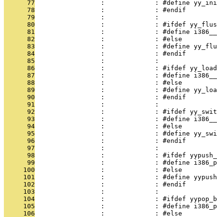
      77
                 :             : #define yy_ini
      78
                 :             : #endif
      79
                 :             : 
      80
                 :             : #ifdef yy_flus
      81
                 :             : #define i386__
      82
                 :             : #else
      83
                 :             : #define yy_flu
      84
                 :             : #endif
      85
                 :             : 
      86
                 :             : #ifdef yy_load
      87
                 :             : #define i386__
      88
                 :             : #else
      89
                 :             : #define yy_loa
      90
                 :             : #endif
      91
                 :             : 
      92
                 :             : #ifdef yy_swit
      93
                 :             : #define i386_
      94
                 :             : #else
      95
                 :             : #define yy_swi
      96
                 :             : #endif
      97
                 :             : 
      98
                 :             : #ifdef yypush_
      99
                 :             : #define i386_
     100
                 :             : #else
     101
                 :             : #define yypush
     102
                 :             : #endif
     103
                 :             : 
     104
                 :             : #ifdef yypop_b
     105
                 :             : #define i386_p
     106
                 :             : #else