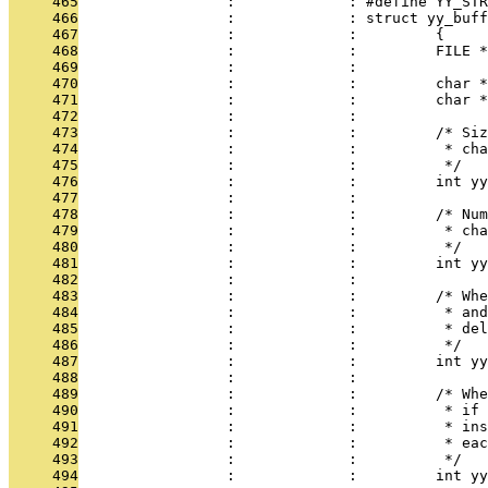
     465
                 :             : #define YY_STR
     466
                 :             : struct yy_buff
     467
                 :             :         {
     468
                 :             :         FILE *
     469
                 :             : 
     470
                 :             :         char *
     471
                 :             :         char *
     472
                 :             : 
     473
                 :             :         /* Siz
     474
                 :             :          * cha
     475
                 :             :          */
     476
                 :             :         int yy
     477
                 :             : 
     478
                 :             :         /* Num
     479
                 :             :          * cha
     480
                 :             :          */
     481
                 :             :         int yy
     482
                 :             : 
     483
                 :             :         /* Whe
     484
                 :             :          * and
     485
                 :             :          * del
     486
                 :             :          */
     487
                 :             :         int yy
     488
                 :             : 
     489
                 :             :         /* Whe
     490
                 :             :          * if 
     491
                 :             :          * ins
     492
                 :             :          * eac
     493
                 :             :          */
     494
                 :             :         int yy