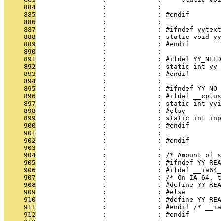
     884
                 :             :     
     885
                 :             : #endif
     886
                 :             : 
     887
                 :             : #ifndef yytext
     888
                 :             : static void yy
     889
                 :             : #endif
     890
                 :             : 
     891
                 :             : #ifdef YY_NEED
     892
                 :             : static int yy_
     893
                 :             : #endif
     894
                 :             : 
     895
                 :             : #ifndef YY_NO_
     896
                 :             : #ifdef __cplus
     897
                 :             : static int yyi
     898
                 :             : #else
     899
                 :             : static int inp
     900
                 :             : #endif
     901
                 :             : 
     902
                 :             : #endif
     903
                 :             : 
     904
                 :             : /* Amount of 
     905
                 :             : #ifndef YY_REA
     906
                 :             : #ifdef __ia64_
     907
                 :             : /* On IA-64, 
     908
                 :             : #define YY_REA
     909
                 :             : #else
     910
                 :             : #define YY_REA
     911
                 :             : #endif /* __ia
     912
                 :             : #endif