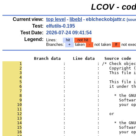
LCOV - cod
Current view:
top level
-
libebl
- eblcheckobjattr.c
(sour
Test:
elfutils-0.195
Test Date:
2026-07-24 09:41:54
Legend:
Lines:
hit
not hit
Branches:
+
taken
-
not taken
#
not exe
             Branch data     Line data    Source code
       1
                 :             : /* Check objec
       2
                 :             :    Copyright (
       3
                 :             :    This file i
       4
                 :             : 
       5
                 :             :    This file i
       6
                 :             :    it under th
       7
                 :             : 
       8
                 :             :      * the GNU
       9
                 :             :        Softwar
      10
                 :             :        your o
      11
                 :             : 
      12
                 :             :    or
      13
                 :             : 
      14
                 :             :      * the GNU
      15
                 :             :        Softwar
      16
                 :             :        your o