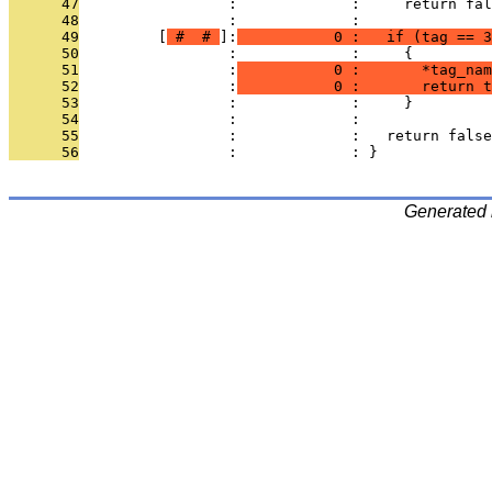
      47
                 :             :     return fal
      48
                 :             : 
      49
         [
 # 
 # 
]:
           0 :   if (tag == 3
      50
                 :             :     {
      51
                 :
           0 :       *tag_nam
      52
                 :
           0 :       return t
      53
                 :             :     }
      54
                 :             : 
      55
                 :             :   return false
      56
                 :             : }
Generated 