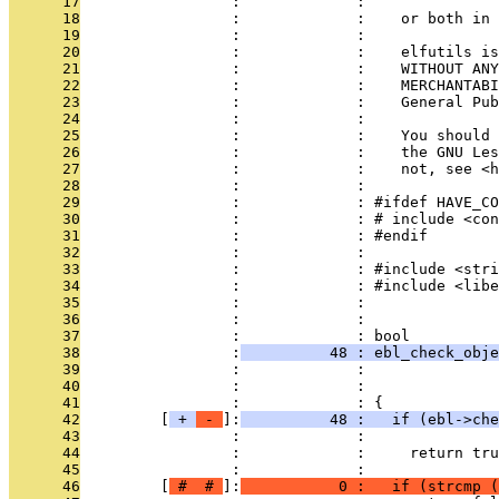
      17
                 :             : 
      18
                 :             :    or both in 
      19
                 :             : 
      20
                 :             :    elfutils is
      21
                 :             :    WITHOUT ANY
      22
                 :             :    MERCHANTABI
      23
                 :             :    General Pub
      24
                 :             : 
      25
                 :             :    You should 
      26
                 :             :    the GNU Les
      27
                 :             :    not, see <h
      28
                 :             : 
      29
                 :             : #ifdef HAVE_CO
      30
                 :             : # include <con
      31
                 :             : #endif
      32
                 :             : 
      33
                 :             : #include <stri
      34
                 :             : #include <libe
      35
                 :             : 
      36
                 :             : 
      37
                 :             : bool
      38
                 :
          48 : ebl_check_obje
      39
                 :             :               
      40
                 :             :               
      41
                 :             : {
      42
         [
 + 
 - 
]:
          48 :   if (ebl->che
      43
                 :             :               
      44
                 :             :     return tru
      45
                 :             : 
      46
         [
 # 
 # 
]:
           0 :   if (strcmp (