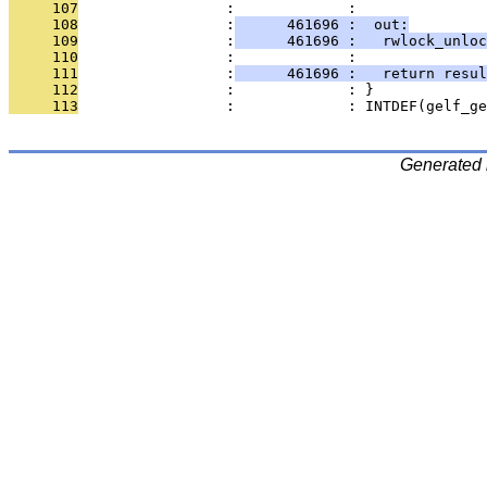
     107
                 :             : 
     108
                 :
      461696 :  out:
     109
                 :
      461696 :   rwlock_unloc
     110
                 :             : 
     111
                 :
      461696 :   return resul
     112
                 :             : }
     113
                 :             : INTDEF(gelf_ge
Generated 