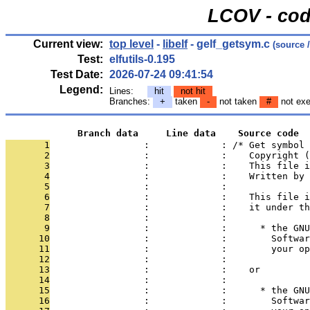
LCOV - cod
Current view:
top level
-
libelf
- gelf_getsym.c
(source 
Test:
elfutils-0.195
Test Date:
2026-07-24 09:41:54
Legend:
Lines:
hit
not hit
Branches:
+
taken
-
not taken
#
not ex
             Branch data     Line data    Source code
       1
                 :             : /* Get symbol 
       2
                 :             :    Copyright (
       3
                 :             :    This file i
       4
                 :             :    Written by
       5
                 :             : 
       6
                 :             :    This file i
       7
                 :             :    it under th
       8
                 :             : 
       9
                 :             :      * the GNU
      10
                 :             :        Softwar
      11
                 :             :        your o
      12
                 :             : 
      13
                 :             :    or
      14
                 :             : 
      15
                 :             :      * the GNU
      16
                 :             :        Softwar