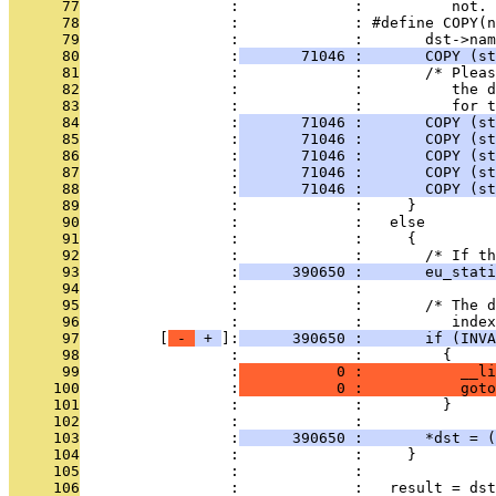
      77
                 :             :          not. 
      78
                 :             : #define COPY(n
      79
                 :             :       dst->nam
      80
                 :
       71046 :       COPY (st
      81
                 :             :       /* Pleas
      82
                 :             :          the d
      83
                 :             :          for t
      84
                 :
       71046 :       COPY (st
      85
                 :
       71046 :       COPY (st
      86
                 :
       71046 :       COPY (st
      87
                 :
       71046 :       COPY (st
      88
                 :
       71046 :       COPY (st
      89
                 :             :     }
      90
                 :             :   else
      91
                 :             :     {
      92
                 :             :       /* If th
      93
                 :
      390650 :       eu_stati
      94
                 :             : 
      95
                 :             :       /* The d
      96
                 :             :          index
      97
         [
 - 
 + 
]:
      390650 :       if (INVA
      98
                 :             :         {
      99
                 :
           0 :           __li
     100
                 :
           0 :           goto
     101
                 :             :         }
     102
                 :             : 
     103
                 :
      390650 :       *dst = (
     104
                 :             :     }
     105
                 :             : 
     106
                 :             :   result = dst