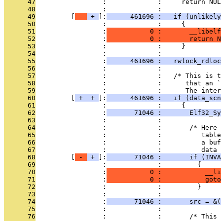
      47
                 :             :     return NUL
      48
                 :             : 
      49
         [
 - 
 + 
]:
      461696 :   if (unlikely
      50
                 :             :     {
      51
                 :
           0 :       __libelf
      52
                 :
           0 :       return N
      53
                 :             :     }
      54
                 :             : 
      55
                 :
      461696 :   rwlock_rdloc
      56
                 :             : 
      57
                 :             :   /* This is t
      58
                 :             :      that an `
      59
                 :             :      The inter
      60
         [
 + 
 + 
]:
      461696 :   if (data_scn
      61
                 :             :     {
      62
                 :
       71046 :       Elf32_Sy
      63
                 :             : 
      64
                 :             :       /* Here 
      65
                 :             :          table
      66
                 :             :          a buf
      67
                 :             :          data 
      68
         [
 - 
 + 
]:
       71046 :       if (INVA
      69
                 :             :         {
      70
                 :
           0 :           __li
      71
                 :
           0 :           goto
      72
                 :             :         }
      73
                 :             : 
      74
                 :
       71046 :       src = &(
      75
                 :             : 
      76
                 :             :       /* This 