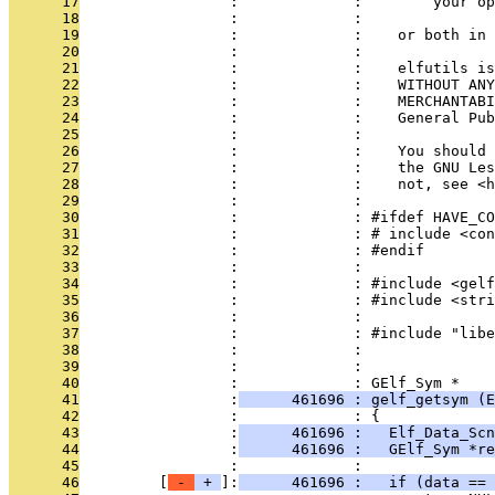
      17
                 :             :        your o
      18
                 :             : 
      19
                 :             :    or both in 
      20
                 :             : 
      21
                 :             :    elfutils is
      22
                 :             :    WITHOUT ANY
      23
                 :             :    MERCHANTABI
      24
                 :             :    General Pub
      25
                 :             : 
      26
                 :             :    You should 
      27
                 :             :    the GNU Les
      28
                 :             :    not, see <h
      29
                 :             : 
      30
                 :             : #ifdef HAVE_CO
      31
                 :             : # include <con
      32
                 :             : #endif
      33
                 :             : 
      34
                 :             : #include <gelf
      35
                 :             : #include <stri
      36
                 :             : 
      37
                 :             : #include "libe
      38
                 :             : 
      39
                 :             : 
      40
                 :             : GElf_Sym *
      41
                 :
      461696 : gelf_getsym (
      42
                 :             : {
      43
                 :
      461696 :   Elf_Data_Scn
      44
                 :
      461696 :   GElf_Sym *re
      45
                 :             : 
      46
         [
 - 
 + 
]:
      461696 :   if (data == 