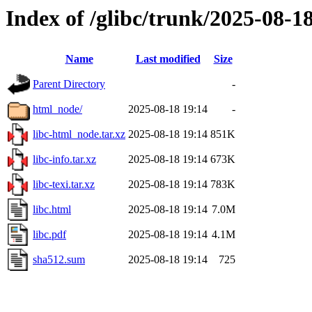
Index of /glibc/trunk/2025-08
Name
Last modified
Size
Parent Directory
-
html_node/
2025-08-18 19:14
-
libc-html_node.tar.xz
2025-08-18 19:14
851K
libc-info.tar.xz
2025-08-18 19:14
673K
libc-texi.tar.xz
2025-08-18 19:14
783K
libc.html
2025-08-18 19:14
7.0M
libc.pdf
2025-08-18 19:14
4.1M
sha512.sum
2025-08-18 19:14
725